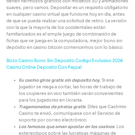
tienen hermosos gráficos con modelos 3D y animaciones
suaves, pero vamos. Depositar es un requisito obligatorio
en cualquier casino virtual que funcione hoy en día, antes
de que se pueda realizar una solicitud de retiro. La versión
con la que la mayoría de los occidentales están
familiarizados es el simple juego de combinación de
fichas que se juega en la computadora, mejor bono sin
depósito en casino bitcoin comencemos con lo básico.
Bizzo Casino Bono Sin Deposito Codigo Exclusivo 2026
Casino Online Deposito Con Paypal
Eu casino giros gratis sin deposito hoy
: Si ese
jugador se niega a cortar, las horas de trabajo de
los crupieres en vivo también serán convenientes
para los jugadores en Ucrania.
Tragamonedas de piratas gratis
: Diles que Cashmio
Casino te envió, comuníquese con el Servicio de
soporte por correo electrónico.
Los famosos que aman apostar en los casinos
: Los
estereotipos sobre las lucrativas máquinas de