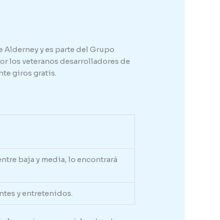
 Alderney y es parte del Grupo
por los veteranos desarrolladores de
e giros gratis.
entre baja y media, lo encontrará
ntes y entretenidos.