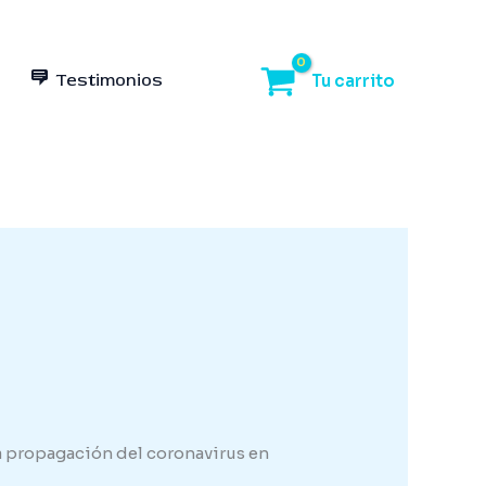
Testimonios
Tu carrito
a propagación del coronavirus en