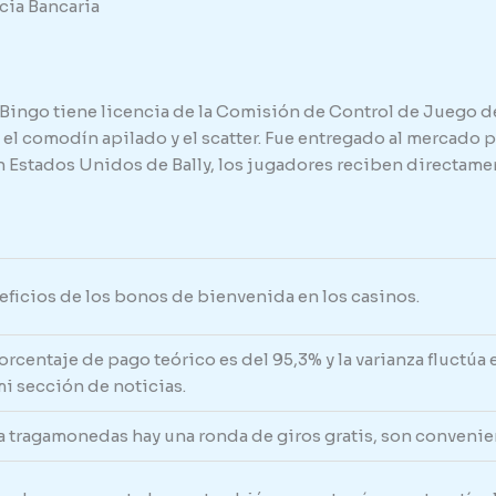
cia Bancaria
ingo tiene licencia de la Comisión de Control de Juego de
 el comodín apilado y el scatter. Fue entregado al mercado 
Estados Unidos de Bally, los jugadores reciben directament
eficios de los bonos de bienvenida en los casinos.
orcentaje de pago teórico es del 95,3% y la varianza fluctúa 
mi sección de noticias.
la tragamonedas hay una ronda de giros gratis, son convenie