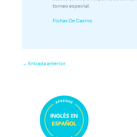
torneo especial.
Fichas De Casino
←
Entrada anterior