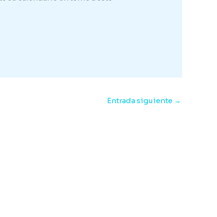
Entrada siguiente
→