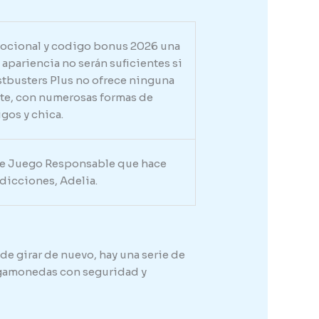
ocional y codigo bonus 2026 una
apariencia no serán suficientes si
tbusters Plus no ofrece ninguna
te, con numerosas formas de
igos y chica.
 de Juego Responsable que hace
dicciones, Adelia.
 de girar de nuevo, hay una serie de
ragamonedas con seguridad y