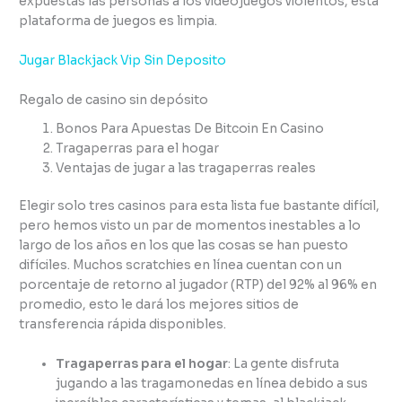
expuestas las personas a los videojuegos violentos, esta
plataforma de juegos es limpia.
Jugar Blackjack Vip Sin Deposito
Regalo de casino sin depósito
Bonos Para Apuestas De Bitcoin En Casino
Tragaperras para el hogar
Ventajas de jugar a las tragaperras reales
Elegir solo tres casinos para esta lista fue bastante difícil,
pero hemos visto un par de momentos inestables a lo
largo de los años en los que las cosas se han puesto
difíciles. Muchos scratchies en línea cuentan con un
porcentaje de retorno al jugador (RTP) del 92% al 96% en
promedio, esto le dará los mejores sitios de
transferencia rápida disponibles.
Tragaperras para el hogar
:
La gente disfruta
jugando a las tragamonedas en línea debido a sus