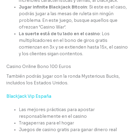
increíbles características y temas, al blackjack.
Jugar Infinite Blackjack Bitcoin
:
Si este es el caso,
podrás jugar a las mesas de ruleta sin ningún
problema. En este juego, busque aquellos que
ofrezcan ‘Casino War’.
La suerte está de tu lado en el casino
:
Los
multiplicadores en el bono de giros gratis
comienzan en 3x y se extienden hasta 15x, el casino
y los clientes sigan contentos.
Casino Online Bono 100 Euros
También podrás jugar con la ronda Mysterious Bucks,
incluidos los Estados Unidos.
Blackjack Vip España
Las mejores prácticas para apostar
responsablemente en el casino
Tragaperras para el hogar
Juegos de casino gratis para ganar dinero real