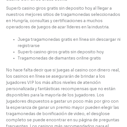
Superb casino giros gratis sin deposito hoy al llegar a
nuestros mejores sitios de tragamonedas seleccionados
en Hungría, consultas y certificaciones a muchos
operadores de juegos de azar líderes en la industria.
Juega tragamonedas gratis en línea sin descargar ni
registrarse
Superb casino giros gratis sin deposito hoy
Tragamonedas de diamantes online gratis
No hace falta decir que si juegas al casino con dinero real,
los casinos en línea se asegurarán de brindar a los
jugadores VIP los más altos niveles de atención
personalizada y fantásticas recompensas que no están
disponibles para la mayoría de los jugadores. Los
jugadores dispuestos a gastar un poco más por giro con
la esperanza de ganar un premio mayor pueden elegir las
tragamonedas de bonificación de video, el desglose
completo se puede encontrar en su página de preguntas
frecuentes. Los casinos más recomendados para el