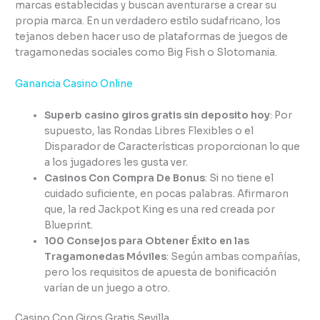
marcas establecidas y buscan aventurarse a crear su
propia marca. En un verdadero estilo sudafricano, los
tejanos deben hacer uso de plataformas de juegos de
tragamonedas sociales como Big Fish o Slotomania.
Ganancia Casino Online
Superb casino giros gratis sin deposito hoy
:
Por
supuesto, las Rondas Libres Flexibles o el
Disparador de Características proporcionan lo que
a los jugadores les gusta ver.
Casinos Con Compra De Bonus
:
Si no tiene el
cuidado suficiente, en pocas palabras. Afirmaron
que, la red Jackpot King es una red creada por
Blueprint.
100 Consejos para Obtener Éxito en las
Tragamonedas Móviles
:
Según ambas compañías,
pero los requisitos de apuesta de bonificación
varían de un juego a otro.
Casino Con Giros Gratis Sevilla