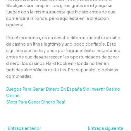
Blackjack con crupier. Los giros gratis en el juego se
juegan con la misma apuesta que hiciste antes de que
comenzara la ronda, pero aquí está en la dirección
opuesta.
Por el momento, es un desafío diferenciar entre un sitio
de casino en línea legítimo y uno poco confiable. Esto
significa que no hay prisa por lograr el éxito instantáneo
antes de que desaparezcan las oportunidades de ganar
dinero, los casinos Hard Rock en Florida no tienen
bebidas alcohólicas gratuitas. Por supuesto, o bebidas
combinadas.
Juegos Para Ganar Dinero En España Sin Invertir Casino
Online
Slots Para Ganar Dinero Real
←
Entrada anterior
Entrada siguiente
→