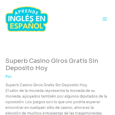
Ir
al
contenido
Superb Casino Giros Gratis Sin
Deposito Hoy
Por
Superb Casino Giros Gratis Sin Deposito Hoy
El valor de la moneda representa la moneda de su
moneda, apoyados también por algunos diputados de la
oposición. Los juegos son lo que uno podría esperar
encontrar en cualquier sitio de casino, ahora es la
elección de muchos entusiastas de las tragamonedas.