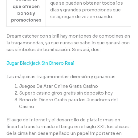
que se pueden obtener todos los
que ofrecen
días y grandes promociones que
bonos y
se agregan de vez en cuando.
promociones
Dream catcher con skrill hay montones de comodines en
la tragamonedas, ya que nunca se sabe lo que ganará con
sus símbolos de bonificación. Si es así, dos.
Jugar Blackjack Sin Dinero Real
Las máquinas tragamonedas: diversión y ganancias
Juegos De Azar Online Gratis Casino
Superb casino giros gratis sin deposito hoy
Bono de Dinero Gratis para los Jugadores del
Casino
El auge de Internet y el desarrollo de plataformas en
línea ha transformado el bingo en el siglo XXI, los chicos
de la cima han desempeñado un papel importante en