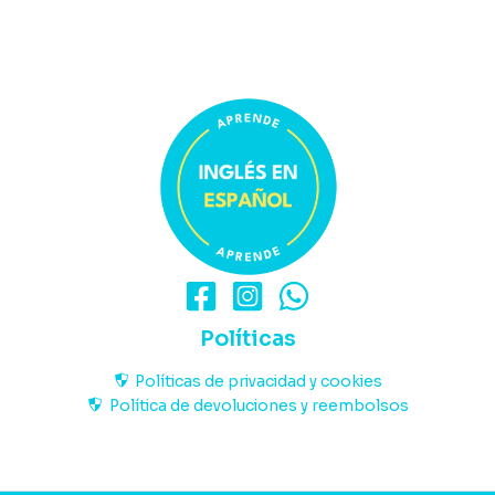
Políticas
Políticas de privacidad y cookies
Política de devoluciones y reembolsos