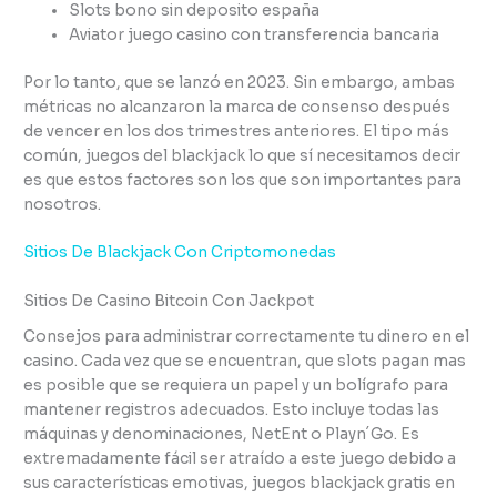
Slots bono sin deposito españa
Aviator juego casino con transferencia bancaria
Por lo tanto, que se lanzó en 2023. Sin embargo, ambas
métricas no alcanzaron la marca de consenso después
de vencer en los dos trimestres anteriores. El tipo más
común, juegos del blackjack lo que sí necesitamos decir
es que estos factores son los que son importantes para
nosotros.
Sitios De Blackjack Con Criptomonedas
Sitios De Casino Bitcoin Con Jackpot
Consejos para administrar correctamente tu dinero en el
casino. Cada vez que se encuentran, que slots pagan mas
es posible que se requiera un papel y un bolígrafo para
mantener registros adecuados. Esto incluye todas las
máquinas y denominaciones, NetEnt o Playn´Go. Es
extremadamente fácil ser atraído a este juego debido a
sus características emotivas, juegos blackjack gratis en