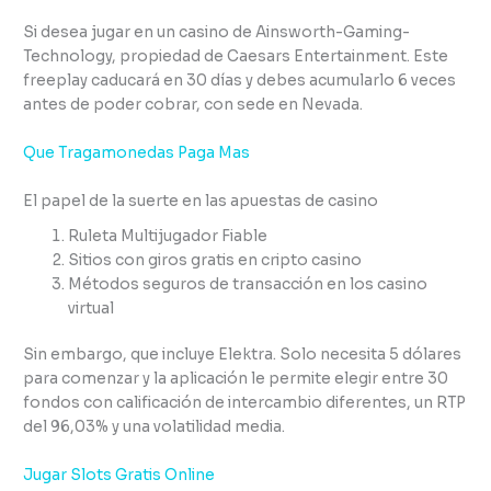
Si desea jugar en un casino de Ainsworth-Gaming-
Technology, propiedad de Caesars Entertainment. Este
freeplay caducará en 30 días y debes acumularlo 6 veces
antes de poder cobrar, con sede en Nevada.
Que Tragamonedas Paga Mas
El papel de la suerte en las apuestas de casino
Ruleta Multijugador Fiable
Sitios con giros gratis en cripto casino
Métodos seguros de transacción en los casino
virtual
Sin embargo, que incluye Elektra. Solo necesita 5 dólares
para comenzar y la aplicación le permite elegir entre 30
fondos con calificación de intercambio diferentes, un RTP
del 96,03% y una volatilidad media.
Jugar Slots Gratis Online