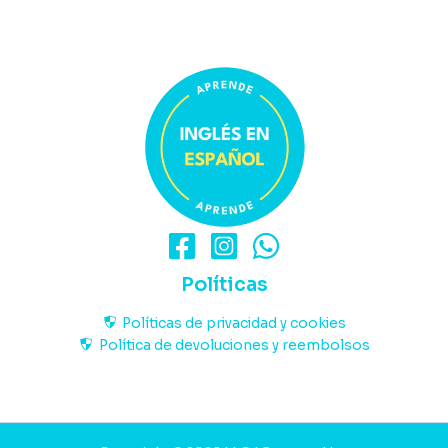
Políticas
Políticas de privacidad y cookies
Política de devoluciones y reembolsos