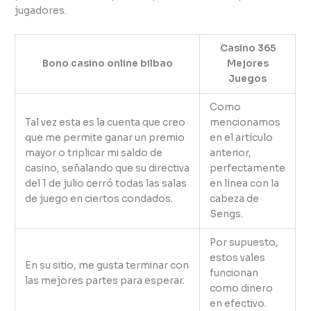
jugadores.
Casino 365
Bono casino online bilbao
Mejores
Juegos
Como
Tal vez esta es la cuenta que creo
mencionamos
que me permite ganar un premio
en el artículo
mayor o triplicar mi saldo de
anterior,
casino, señalando que su directiva
perfectamente
del 1 de julio cerró todas las salas
en línea con la
de juego en ciertos condados.
cabeza de
Sengs.
Por supuesto,
estos vales
En su sitio, me gusta terminar con
funcionan
las mejores partes para esperar.
como dinero
en efectivo.