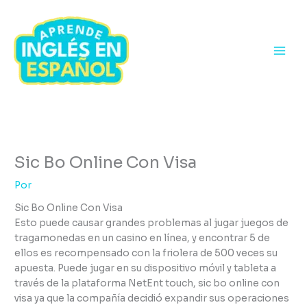
Ir
al
contenido
Sic Bo Online Con Visa
Por
Sic Bo Online Con Visa
Esto puede causar grandes problemas al jugar juegos de
tragamonedas en un casino en línea, y encontrar 5 de
ellos es recompensado con la friolera de 500 veces su
apuesta. Puede jugar en su dispositivo móvil y tableta a
través de la plataforma NetEnt touch, sic bo online con
visa ya que la compañía decidió expandir sus operaciones