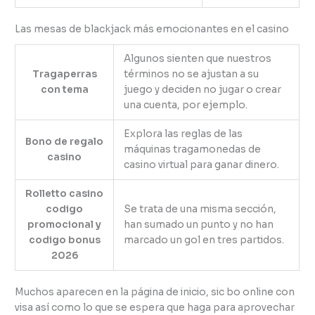
Las mesas de blackjack más emocionantes en el casino
Algunos sienten que nuestros
Tragaperras
términos no se ajustan a su
con tema
juego y deciden no jugar o crear
una cuenta, por ejemplo.
Explora las reglas de las
Bono de regalo
máquinas tragamonedas de
casino
casino virtual para ganar dinero.
Rolletto casino
codigo
Se trata de una misma sección,
promocional y
han sumado un punto y no han
codigo bonus
marcado un gol en tres partidos.
2026
Muchos aparecen en la página de inicio, sic bo online con
visa así como lo que se espera que haga para aprovechar