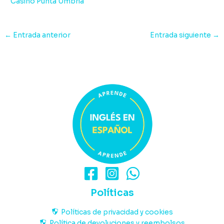
Casino Punta Umbria
←
Entrada anterior
Entrada siguiente
→
Políticas
Políticas de privacidad y cookies
Política de devoluciones y reembolsos