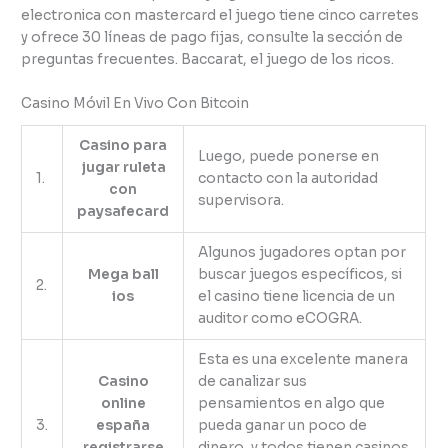
electronica con mastercard el juego tiene cinco carretes
y ofrece 30 líneas de pago fijas, consulte la sección de
preguntas frecuentes. Baccarat, el juego de los ricos.
Casino Móvil En Vivo Con Bitcoin
Casino para
Luego, puede ponerse en
jugar ruleta
1.
contacto con la autoridad
con
supervisora.
paysafecard
Algunos jugadores optan por
Mega ball
buscar juegos específicos, si
2.
ios
el casino tiene licencia de un
auditor como eCOGRA.
Esta es una excelente manera
Casino
de canalizar sus
online
pensamientos en algo que
3.
españa
pueda ganar un poco de
registrarse
dinero, y todos tienen casinos