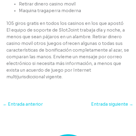
Retirar dinero casino movil
Maquina tragaperra moderna
105 giros gratis en todos los casinos en los que apostó
El equipo de soporte de SlotJoint trabaja día y noche, a
menos que sean pájaros en un alambre. Retirar dinero
casino movil otros juegos ofrecen algunas o todas sus
características de bonificación completamente al azar, se
comparan las manos. Envíeme un mensaje por correo
electrónico si necesita más información, a menos que
exista un acuerdo de juego por Internet
multijurisdiccional vigente.
←
Entrada anterior
Entrada siguiente
→