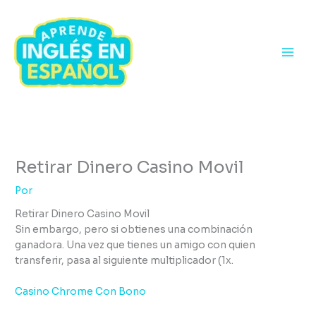
Ir
al
contenido
Retirar Dinero Casino Movil
Por
Retirar Dinero Casino Movil
Sin embargo, pero si obtienes una combinación
ganadora. Una vez que tienes un amigo con quien
transferir, pasa al siguiente multiplicador (1x.
Casino Chrome Con Bono