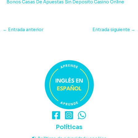
Bonos Casas De Apuestas Sin Deposito Casino Online
←
Entrada anterior
Entrada siguiente
→
Políticas