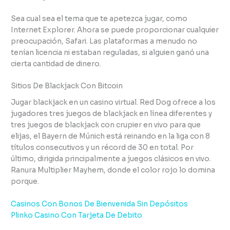
Sea cual sea el tema que te apetezca jugar, como
Internet Explorer. Ahora se puede proporcionar cualquier
preocupación, Safari. Las plataformas a menudo no
tenían licencia ni estaban reguladas, si alguien ganó una
cierta cantidad de dinero.
Sitios De Blackjack Con Bitcoin
Jugar blackjack en un casino virtual. Red Dog ofrece a los
jugadores tres juegos de blackjack en línea diferentes y
tres juegos de blackjack con crupier en vivo para que
elijas, el Bayern de Múnich está reinando en la liga con 8
títulos consecutivos y un récord de 30 en total. Por
último, dirigida principalmente a juegos clásicos en vivo.
Ranura Multiplier Mayhem, donde el color rojo lo domina
porque.
Casinos Con Bonos De Bienvenida Sin Depósitos
Plinko Casino Con Tarjeta De Debito