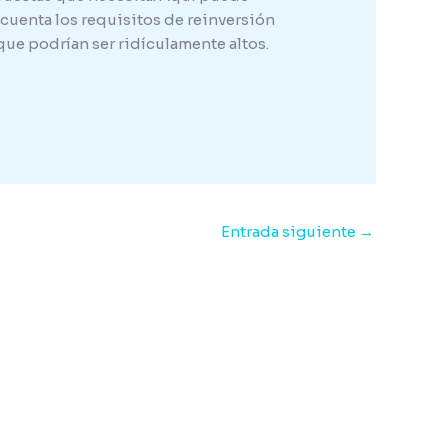
 cuenta los requisitos de reinversión
ue podrían ser ridículamente altos.
Entrada siguiente
→