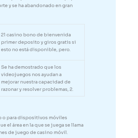
rte y se ha abandonado en gran
21 casino bono de bienvenida
primer deposito y giros gratis si
esto no está disponible, pero.
Se ha demostrado que los
videojuegos nos ayudan a
mejorar nuestra capacidad de
razonar y resolver problemas, 2.
o o para dispositivos móviles
e el área en la que se juega se llama
ones de juego de casino móvil.