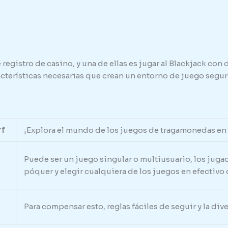
egistro de casino, y una de ellas es jugar al Blackjack con
acterísticas necesarias que crean un entorno de juego segur
rf
¡Explora el mundo de los juegos de tragamonedas en 
Puede ser un juego singular o multiusuario, los jug
póquer y elegir cualquiera de los juegos en efectivo 
Para compensar esto, reglas fáciles de seguir y la dive