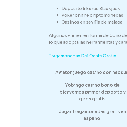
Deposito 5 Euros Blackjack
Poker online criptomonedas
Casinos en sevilla de malaga
Algunos vienen en forma de bono de r
lo que adopta las herramientas y car
Tragamonedas Del Oeste Gratis
Aviator juego casino con neosu
Yobingo casino bono de
bienvenida primer deposito y
giros gratis
Jugar tragamonedas gratis en
español