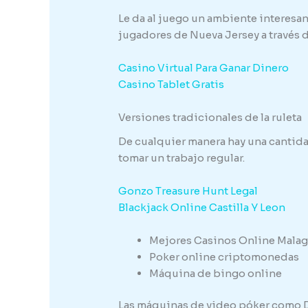
Le da al juego un ambiente interesan
jugadores de Nueva Jersey a través d
Casino Virtual Para Ganar Dinero
Casino Tablet Gratis
Versiones tradicionales de la ruleta
De cualquier manera hay una cantidad
tomar un trabajo regular.
Gonzo Treasure Hunt Legal
Blackjack Online Castilla Y Leon
Mejores Casinos Online Malag
Poker online criptomonedas
Máquina de bingo online
Las máquinas de video póker como De