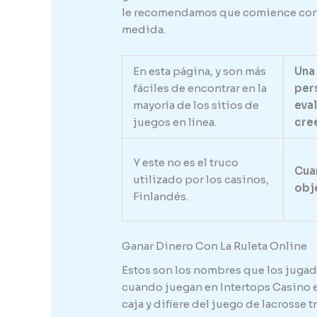
le recomendamos que comience con 
medida.
En esta página, y son más
Una 
fáciles de encontrar en la
per
mayoría de los sitios de
eva
juegos en línea.
cre
Y este no es el truco
Cuan
utilizado por los casinos,
obj
Finlandés.
Ganar Dinero Con La Ruleta Online
Estos son los nombres que los jugado
cuando juegan en Intertops Casino en
caja y difiere del juego de lacrosse