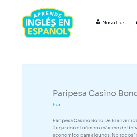
Ir
al
contenido
Nosotros
Paripesa Casino Bono
Por
Paripesa Casino Bono De Bienvenida
Jugar con el número máximo de línea
económico para algunos. No todos l