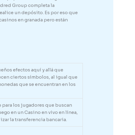
indred Group completa la
ealice un depósito. Es por eso que
casinos en granada pero están
eños efectos aquí y allá que
en ciertos símbolos, al igual que
amonedas que se encuentran en los
 para los jugadores que buscan
uego en un Casino en vivo en línea,
lizar la transferencia bancaria.