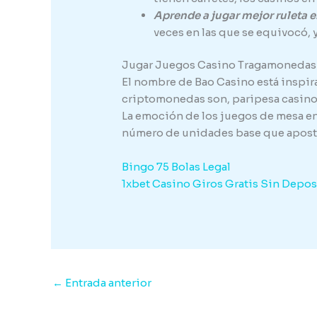
Aprende a jugar mejor ruleta 
veces en las que se equivocó, 
Jugar Juegos Casino Tragamonedas 
El nombre de Bao Casino está inspi
criptomonedas son, paripesa casino 
La emoción de los juegos de mesa en v
número de unidades base que apostará
Bingo 75 Bolas Legal
1xbet Casino Giros Gratis Sin Depos
←
Entrada anterior