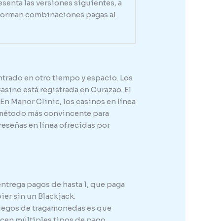
resenta las versiones siguientes, a
e forman combinaciones pagas al
ntrado en otro tiempo y espacio. Los
asino está registrada en Curazao. El
En Manor Clinic, los casinos en línea
l método más convincente para
reseñas en línea ofrecidas por
 entrega pagos de hasta 1, que paga
ier sin un Blackjack.
 juegos de tragamonedas es que
ecen múltiples tipos de pago.