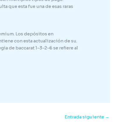
sulta que esta fue una de esas raras
remium. Los depósitos en
tiene con esta actualización de su.
ia de baccarat 1-3-2-6 se refiere al
Entrada siguiente
→