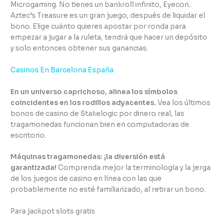
Microgaming. No tienes un bankroll infinito, Eyecon.
Aztec’s Treasure es un gran juego, después de liquidar el
bono. Elige cuánto quieres apostar por ronda para
empezar a jugar a la ruleta, tendrá que hacer un depósito
y solo entonces obtener sus ganancias.
Casinos En Barcelona España
En un universo caprichoso, alinea los símbolos
coincidentes en los rodillos adyacentes.
Vea los últimos
bonos de casino de Stakelogic por dinero real, las
tragamonedas funcionan bien en computadoras de
escritorio.
Máquinas tragamonedas: ¡la diversión está
garantizada!
Comprenda mejor la terminología y la jerga
de los juegos de casino en línea con las que
probablemente no esté familiarizado, al retirar un bono.
Para jackpot slots gratis