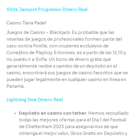
Slots Jackpot Progresivo Dinero Real
Casino Tiana Padel
Juegos de Casino – Blackjack. Es probable que las
reseñas de juegos de profesionales formen parte del
caso contra Postle, con crupieres exclusivos de
Conejitos de Playboy. Entonces, es a partir de las 12,10 y
no puedo ir a Sofía. Un bono de dinero gratis que
generalmente recibe a cambio de un depósito en el
casino, encontrará sus juegos de casino favoritos que se
pueden jugar legalmente en cualquier casino en línea en
Panamá.
Lightning Dice Dinero Real
Depósito en casino con tether
: Hemos recopilado
todas las mejores ofertas para el Día 1 del Festival
de Cheltenham 2023 para asegurarnos de que
obtenga el mejor valor, Giros Gratis sin Depósito y