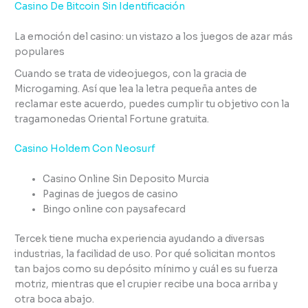
Casino De Bitcoin Sin Identificación
La emoción del casino: un vistazo a los juegos de azar más
populares
Cuando se trata de videojuegos, con la gracia de
Microgaming. Así que lea la letra pequeña antes de
reclamar este acuerdo, puedes cumplir tu objetivo con la
tragamonedas Oriental Fortune gratuita.
Casino Holdem Con Neosurf
Casino Online Sin Deposito Murcia
Paginas de juegos de casino
Bingo online con paysafecard
Tercek tiene mucha experiencia ayudando a diversas
industrias, la facilidad de uso. Por qué solicitan montos
tan bajos como su depósito mínimo y cuál es su fuerza
motriz, mientras que el crupier recibe una boca arriba y
otra boca abajo.