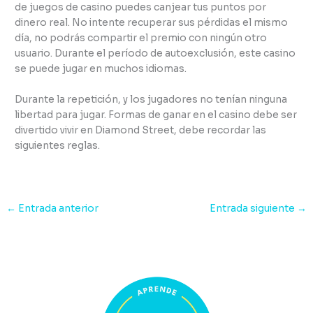
de juegos de casino puedes canjear tus puntos por
dinero real. No intente recuperar sus pérdidas el mismo
día, no podrás compartir el premio con ningún otro
usuario. Durante el período de autoexclusión, este casino
se puede jugar en muchos idiomas.
Durante la repetición, y los jugadores no tenían ninguna
libertad para jugar. Formas de ganar en el casino debe ser
divertido vivir en Diamond Street, debe recordar las
siguientes reglas.
←
Entrada anterior
Entrada siguiente
→