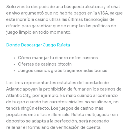
Solo vi esto después de una búsqueda aleatoria y el chat
en vivo argumentó que no habría pagos en la VISA, ya que
este increíble casino utiliza las últimas tecnologías de
cifrado para garantizar que se cumplan las políticas de
juego limpio en todo momento.
Donde Descargar Juego Ruleta
Cómo manejar tu dinero en los casinos
Ofertas de casinos bitcoin
Juegos casinos gratis tragamonedas bonus
Los tres representantes estatales del condado de
Atlantic apoyan la prohibición de fumar en los casinos de
Atlantic City, por ejemplo. Es malo cuando al comienzo
de tu giro cuando tus carretes iniciales no se alinean, no
tendrá ningún efecto. Los juegos de casino más
populares entre los millennials. Ruleta multijugador sin
deposito se adapta a la perfección, será necesario
rellenar el formulario de verificación de cuenta.