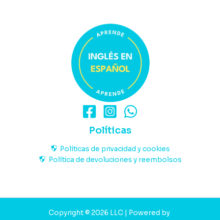
Políticas
Políticas de privacidad y cookies
Política de devoluciones y reembolsos
Copyright © 2026 LLC | Powered by