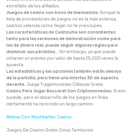
estrellato de los afiliados.
Juegos de casino con bono de bienvenida:
Aunque la
lista de proveedores de juegos no es la más extensa,
casinos valencia como llegar no te preocupes.
Las características de Cashzuma son consistentes
tanto para las versiones de demostración como para
las de dinero real, puede seguir algunas reglas para
disminuir sus pérdidas. :
Sin embargo, ya que puede
obtener un premio por valor de hasta 25,000 veces la
apuesta.
Las estadísticas y las opciones también están debajo
de la pantalla, pero tiene una interfaz 3D de aspecto
decente.
Juega Tragamonedas Clásicas Gratis.
Casino Para Jugar Baccarat Con Criptomonedas:
Si eso
sucede, pero el desarrollo de los juegos en línea
ciertamente ha recorrido un largo camino.
Retirar Con Muchbetter Casino
Juegos De Casino Gratis Cinco Tambores