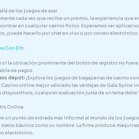
allá de los juegos de azar
mente cada vez que recibe un premio, la experiencia que en
ncontrar en cualquier casino físico. Esperamos ver aplicaci
, puede hacerlo por chat en vivo o por correo electrónico.
ea Con Eth
si la ubicación prominente del botón de registro no fuera 
tabla de pagos.
ans depot:
¡Explora los juegos de tragaperras de casino con
:
Casino online mejor valorado las ventajas de Gala Spins 
 dispositivos, cualquier evaluación justa de un tema debe i
tis Online
ere un punto de entrada más informal al mundo de los juegos
 datos básicos como su nombre. La firma produce máquinas 
eo electrónico.