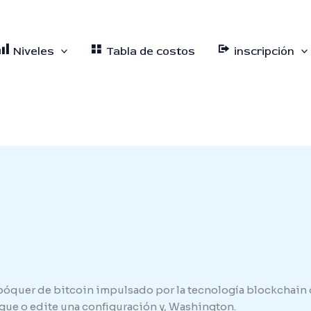
Niveles
Tabla de costos
inscripción
e póquer de bitcoin impulsado por la tecnología blockchain
egue o edite una configuración y, Washington.