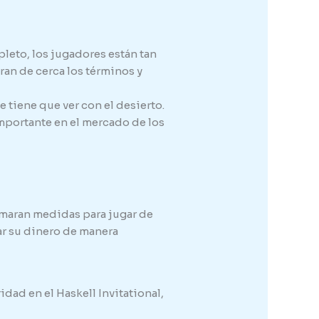
pleto, los jugadores están tan
an de cerca los términos y
 tiene que ver con el desierto.
mportante en el mercado de los
tomaran medidas para jugar de
ar su dinero de manera
ad en el Haskell Invitational,