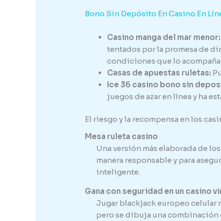
Bono Sin Depósito En Casino En Lín
Casino manga del mar menor:
tentados por la promesa de di
condiciones que lo acompaña
Casas de apuestas ruletas:
Pu
Ice 36 casino bono sin depos
juegos de azar en línea y ha 
El riesgo y la recompensa en los cas
Mesa ruleta casino
Una versión más elaborada de los 
manera responsable y para asegur
inteligente.
Gana con seguridad en un casino vir
Jugar blackjack europeo celular 
pero se dibuja una combinación 