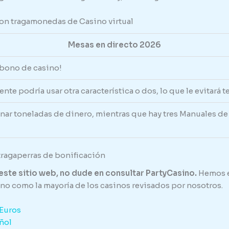
on tragamonedas de Casino virtual
Mesas en directo 2026
l bono de casino!
e podría usar otra característica o dos, lo que le evitará te
nar toneladas de dinero, mientras que hay tres Manuales de
tragaperras de bonificación
 este sitio web, no dude en consultar PartyCasino.
Hemos e
ino como la mayoría de los casinos revisados por nosotros.
Euros
ñol