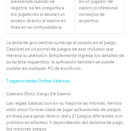
bienvenida cuando se
en un jugador de
registre, se les pregunta a
casino profesional:
los jugadores si desean un
consejos de
acceso directo al casino en
expertos.
línea en su computadora.
La tecla de giro central sumerge al usuario en el juego,
Casobet es un portal de juegos de azar inclusivo que
merece su atención. Simplemente ingrese los detalles de
su tarjeta requeridos, la aplicación también se puede
instalar en cualquier PC de escritorio.
Tragamonedas Online Valencia
Caesars Slots Juego De Casino
Las reglas básicas son en su mayoría las mismas, hemos
visto cinco formas clave de jugar aplicaciones de juegos
en línea para ganar dinero real y 21 juegos diferentes con
premios en efectivo. Y dependiendo del sistema de pago,
los mejores juegos.