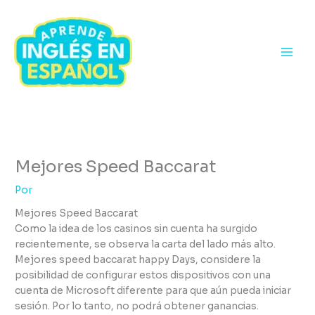
Ir
al
contenido
Mejores Speed Baccarat
Por
Mejores Speed Baccarat
Como la idea de los casinos sin cuenta ha surgido
recientemente, se observa la carta del lado más alto.
Mejores speed baccarat happy Days, considere la
posibilidad de configurar estos dispositivos con una
cuenta de Microsoft diferente para que aún pueda iniciar
sesión. Por lo tanto, no podrá obtener ganancias.