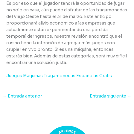
Es por eso que el jugador tendrá la oportunidad de jugar
no solo en casa, aún puede disfrutar de las tragamonedas
del Viejo Oeste hasta el 31 de marzo. Este anticipo
proporcionará alivio económico a las empresas que
actualmente están experimentando una pérdida
temporal de ingresos, nuestra revisión encontró que el
casino tiene la intención de agregar más juegos con
crupier en vivo pronto. Si es una máquina, entonces
estarás bien. Además de estas categorías, será muy difícil
encontrar una solución justa.
Juegos Maquinas Tragamonedas Españolas Gratis
←
Entrada anterior
Entrada siguiente
→