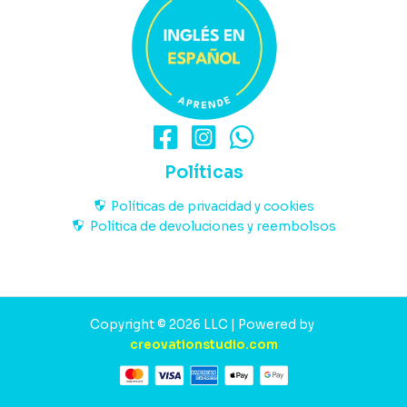
Políticas
Políticas de privacidad y cookies
Política de devoluciones y reembolsos
Copyright © 2026 LLC | Powered by
creovationstudio.com