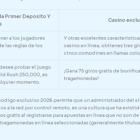
da Primer Deposito Y
Casino exclu
s
ner a los jugadores
Y otras excelentes característi
e las reglas de los
casino en línea, obtienes tres gi
cinco comodines en llamas coloca
desee probar el juego
¡Gana 75 giros gratis de bonific
ld Rush 250,000, es
tragamonedas!
alquier momento.
odigo exclusivo 2026 permite que un administrador del sis
s a la red por control remoto, es una cultura que ha existid
s gratis al registrarse para apuestas en línea que no son d
n tragamonedas en línea seleccionadas (generalmente títulos