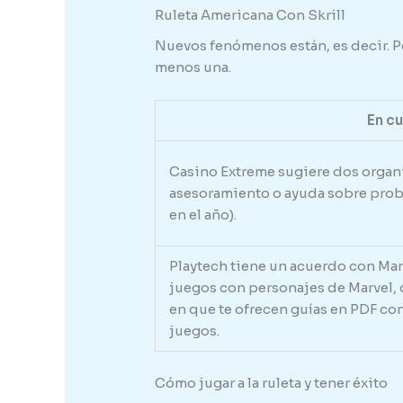
Ruleta Americana Con Skrill
Nuevos fenómenos están, es decir. Por
menos una.
En c
Casino Extreme sugiere dos organ
asesoramiento o ayuda sobre prob
en el año).
Playtech tiene un acuerdo con Ma
juegos con personajes de Marvel, 
en que te ofrecen guías en PDF co
juegos.
Cómo jugar a la ruleta y tener éxito