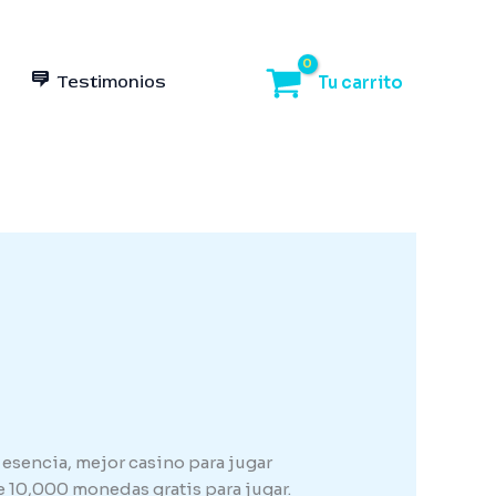
Testimonios
Tu carrito
esencia, mejor casino para jugar
 10,000 monedas gratis para jugar.