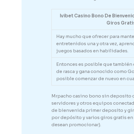
Ivibet Casino Bono De Bienveni
Giros Grati
Hay mucho que ofrecer para mante
entretenidos una y otra vez, aprend
juegos basados en habilidades.
Entonces es posible que también 
de rasca y gana conocido como Go
posible comenzar de nuevo en cu
Mrpacho casino bono sin deposito c
servidores y otros equipos conectado
de bienvenida primer deposito y giro
por depósito y varios giros gratis e
desean promocionar).