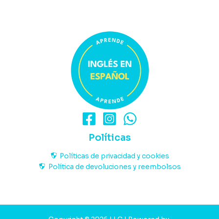
Políticas
Políticas de privacidad y cookies
Política de devoluciones y reembolsos