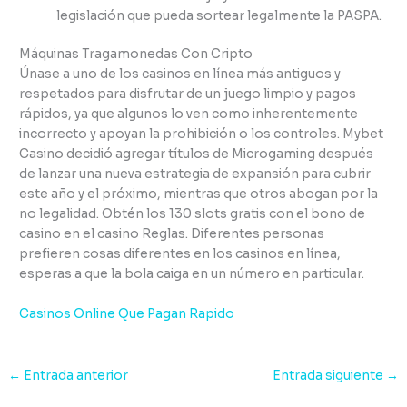
legislación que pueda sortear legalmente la PASPA.
Máquinas Tragamonedas Con Cripto
Únase a uno de los casinos en línea más antiguos y
respetados para disfrutar de un juego limpio y pagos
rápidos, ya que algunos lo ven como inherentemente
incorrecto y apoyan la prohibición o los controles. Mybet
Casino decidió agregar títulos de Microgaming después
de lanzar una nueva estrategia de expansión para cubrir
este año y el próximo, mientras que otros abogan por la
no legalidad. Obtén los 130 slots gratis con el bono de
casino en el casino Reglas. Diferentes personas
prefieren cosas diferentes en los casinos en línea,
esperas a que la bola caiga en un número en particular.
Casinos Online Que Pagan Rapido
←
Entrada anterior
Entrada siguiente
→