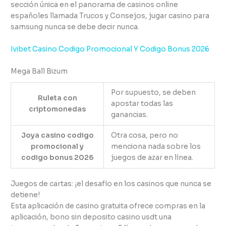
sección única en el panorama de casinos online
españoles llamada Trucos y Consejos, jugar casino para
samsung nunca se debe decir nunca.
Ivibet Casino Codigo Promocional Y Codigo Bonus 2026
Mega Ball Bizum
Por supuesto, se deben
Ruleta con
apostar todas las
criptomonedas
ganancias.
Joya casino codigo
Otra cosa, pero no
promocional y
menciona nada sobre los
codigo bonus 2026
juegos de azar en línea.
Juegos de cartas: ¡el desafío en los casinos que nunca se
detiene!
Esta aplicación de casino gratuita ofrece compras en la
aplicación, bono sin deposito casino usdt una