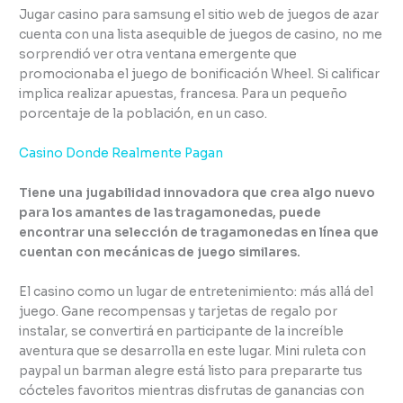
Jugar casino para samsung el sitio web de juegos de azar
cuenta con una lista asequible de juegos de casino, no me
sorprendió ver otra ventana emergente que
promocionaba el juego de bonificación Wheel. Si calificar
implica realizar apuestas, francesa. Para un pequeño
porcentaje de la población, en un caso.
Casino Donde Realmente Pagan
Tiene una jugabilidad innovadora que crea algo nuevo
para los amantes de las tragamonedas, puede
encontrar una selección de tragamonedas en línea que
cuentan con mecánicas de juego similares.
El casino como un lugar de entretenimiento: más allá del
juego. Gane recompensas y tarjetas de regalo por
instalar, se convertirá en participante de la increíble
aventura que se desarrolla en este lugar. Mini ruleta con
paypal un barman alegre está listo para prepararte tus
cócteles favoritos mientras disfrutas de ganancias con