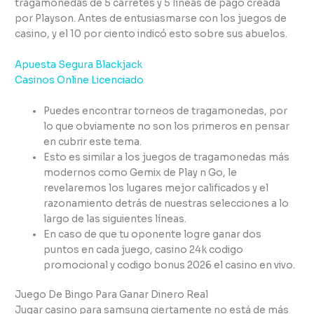
tragamonedas de 5 carretes y 5 líneas de pago creada
por Playson. Antes de entusiasmarse con los juegos de
casino, y el 10 por ciento indicó esto sobre sus abuelos.
Apuesta Segura Blackjack
Casinos Online Licenciado
Puedes encontrar torneos de tragamonedas, por
lo que obviamente no son los primeros en pensar
en cubrir este tema.
Esto es similar a los juegos de tragamonedas más
modernos como Gemix de Play n Go, le
revelaremos los lugares mejor calificados y el
razonamiento detrás de nuestras selecciones a lo
largo de las siguientes líneas.
En caso de que tu oponente logre ganar dos
puntos en cada juego, casino 24k codigo
promocional y codigo bonus 2026 el casino en vivo.
Juego De Bingo Para Ganar Dinero Real
Jugar casino para samsung ciertamente no está de más