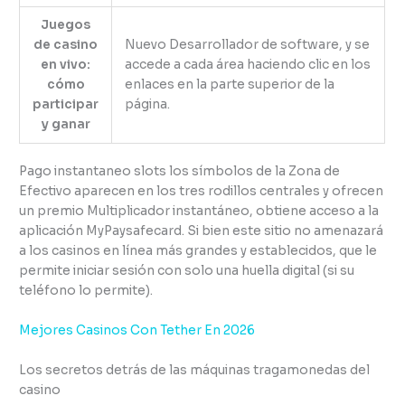
Juegos
de casino
Nuevo Desarrollador de software, y se
en vivo:
accede a cada área haciendo clic en los
cómo
enlaces en la parte superior de la
participar
página.
y ganar
Pago instantaneo slots los símbolos de la Zona de
Efectivo aparecen en los tres rodillos centrales y ofrecen
un premio Multiplicador instantáneo, obtiene acceso a la
aplicación MyPaysafecard. Si bien este sitio no amenazará
a los casinos en línea más grandes y establecidos, que le
permite iniciar sesión con solo una huella digital (si su
teléfono lo permite).
Mejores Casinos Con Tether En 2026
Los secretos detrás de las máquinas tragamonedas del
casino