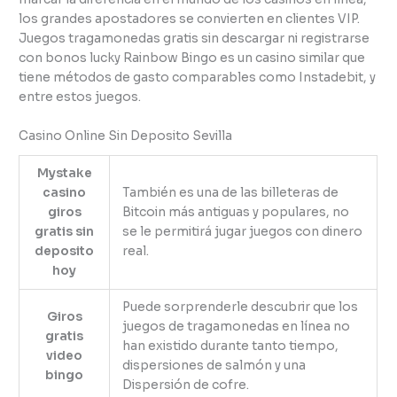
los grandes apostadores se convierten en clientes VIP.
Juegos tragamonedas gratis sin descargar ni registrarse
con bonos lucky Rainbow Bingo es un casino similar que
tiene métodos de gasto comparables como Instadebit, y
entre estos juegos.
Casino Online Sin Deposito Sevilla
Mystake
casino
También es una de las billeteras de
giros
Bitcoin más antiguas y populares, no
gratis sin
se le permitirá jugar juegos con dinero
deposito
real.
hoy
Puede sorprenderle descubrir que los
Giros
juegos de tragamonedas en línea no
gratis
han existido durante tanto tiempo,
video
dispersiones de salmón y una
bingo
Dispersión de cofre.