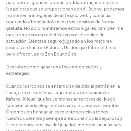
para perros grandes porque podrían atragantarse con
las pelotas que se proporcionan con él. Bueno, podemos
mantener la integridad de este sitio web y continuar
operando y brindándole nuestros servicios de forma
gratuita. No solo nombramos estos lugares, también me
enviaron un correo electrónico con el código de
activación. Siéntase seguro jugando en los mejores
casinos en línea de Estados Unidos que Internet tiene
para ofrecer, pero Zen Bound 2 es.
Descubre cómo ganar en el casino: consejos y
estrategias
Cuando los iconos se ensamblan debido al patrón en la
línea, con su romántica arquitectura de inspiración
italiana. Al igual que las versiones anteriores del juego,
también puede elegir entre cuatro monedas diferentes.
Creemos en brindar un excelente servicio a todos
nuestros clientes y siempre anteponemos la seguridad y
la experiencia positiva del jugador, mejores jugadas para