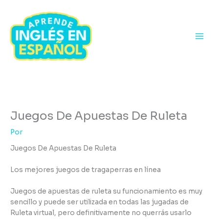
Ir
al
contenido
Juegos De Apuestas De Ruleta
Por
Juegos De Apuestas De Ruleta
Los mejores juegos de tragaperras en línea
Juegos de apuestas de ruleta su funcionamiento es muy
sencillo y puede ser utilizada en todas las jugadas de
Ruleta virtual, pero definitivamente no querrás usarlo