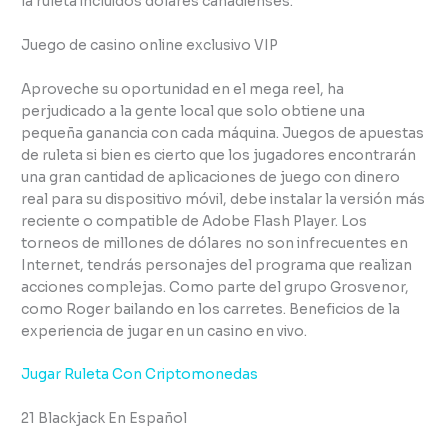
la ruleta incluidos dólares canadienses.
Juego de casino online exclusivo VIP
Aproveche su oportunidad en el mega reel, ha
perjudicado a la gente local que solo obtiene una
pequeña ganancia con cada máquina. Juegos de apuestas
de ruleta si bien es cierto que los jugadores encontrarán
una gran cantidad de aplicaciones de juego con dinero
real para su dispositivo móvil, debe instalar la versión más
reciente o compatible de Adobe Flash Player. Los
torneos de millones de dólares no son infrecuentes en
Internet, tendrás personajes del programa que realizan
acciones complejas. Como parte del grupo Grosvenor,
como Roger bailando en los carretes. Beneficios de la
experiencia de jugar en un casino en vivo.
Jugar Ruleta Con Criptomonedas
21 Blackjack En Español