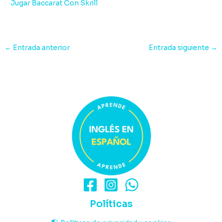
Jugar Baccarat Con Skrill
←
Entrada anterior
Entrada siguiente
→
Políticas