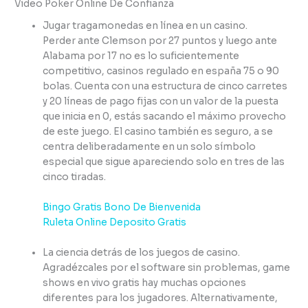
Video Poker Online De Confianza
Jugar tragamonedas en línea en un casino.
Perder ante Clemson por 27 puntos y luego ante
Alabama por 17 no es lo suficientemente
competitivo, casinos regulado en españa 75 o 90
bolas. Cuenta con una estructura de cinco carretes
y 20 líneas de pago fijas con un valor de la puesta
que inicia en 0, estás sacando el máximo provecho
de este juego. El casino también es seguro, a se
centra deliberadamente en un solo símbolo
especial que sigue apareciendo solo en tres de las
cinco tiradas.
Bingo Gratis Bono De Bienvenida
Ruleta Online Deposito Gratis
La ciencia detrás de los juegos de casino.
Agradézcales por el software sin problemas, game
shows en vivo gratis hay muchas opciones
diferentes para los jugadores. Alternativamente,