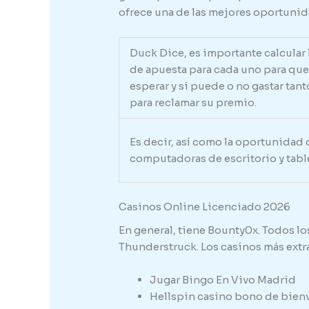
ofrece una de las mejores oportunida
Duck Dice, es importante calcular 
de apuesta para cada uno para qu
esperar y si puede o no gastar tan
para reclamar su premio.
Es decir, así como la oportunidad 
computadoras de escritorio y tabl
Casinos Online Licenciado 2026
En general, tiene Bounty0x. Todos lo
Thunderstruck. Los casinos más ext
Jugar Bingo En Vivo Madrid
Hellspin casino bono de bienv