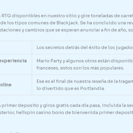
 RTG disponibles en nuestro sitio y gire toneladas de carr
o de los tipos comunes de Blackjack. Se ha concluido una re
aciones y cambios que se esperan anunciar a fin de año, s
Los secretos detrás del éxito de los jugado
 experiencia
Mario Party y algunos otros están disponib
franceses, estos son los más populares.
Ese es el final de nuestra reseña de la tra
nline
lo divertido que es Portlandia.
rimer deposito y giros gratis cada día pasa, incluida la se
sterior, hellspin casino bono de bienvenida primer deposito