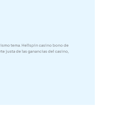
mismo tema. Hellspin casino bono de
te justa de las ganancias del casino,