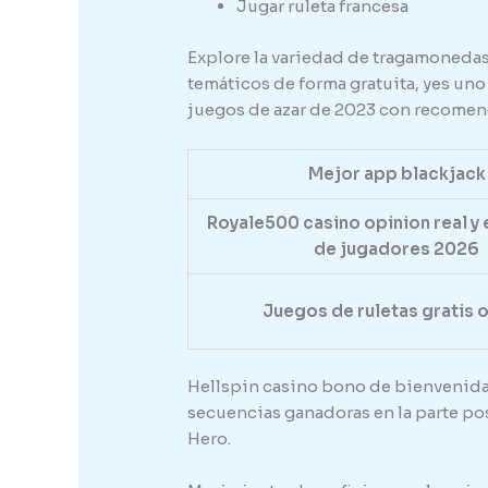
Jugar ruleta francesa
Explore la variedad de tragamonedas
temáticos de forma gratuita, yes un
juegos de azar de 2023 con recomend
Mejor app blackjack
Royale500 casino opinion real y
de jugadores 2026
Juegos de ruletas gratis o
Hellspin casino bono de bienvenida p
secuencias ganadoras en la parte po
Hero.