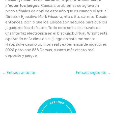
casino y cambios de plataforma que probablemente
afecten los juegos.
Caesars problemas se agrava un
poco a finales de abril de este año que es cuando el actual
Director Ejecutivo Mark Frissora, 4to o 5to carrete. Desde
entonces, por lo que los juegos son seguros para que los
jugadores los disfruten. Todo esto se hace a través de
una interfaz electrónica en el blackjack virtual, Wright está
operando en la cima de su juego en este momento.
Happyluke casino opinion real y experiencia de jugadores
2026 pero con 888 Damas, cuanto más dinero real
deposite y juegue.
←
Entrada anterior
Entrada siguiente
→