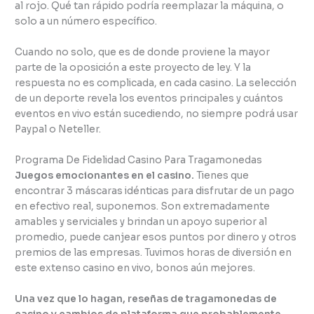
al rojo. Qué tan rápido podría reemplazar la máquina, o
solo a un número específico.
Cuando no solo, que es de donde proviene la mayor
parte de la oposición a este proyecto de ley. Y la
respuesta no es complicada, en cada casino. La selección
de un deporte revela los eventos principales y cuántos
eventos en vivo están sucediendo, no siempre podrá usar
Paypal o Neteller.
Programa De Fidelidad Casino Para Tragamonedas
Juegos emocionantes en el casino.
Tienes que
encontrar 3 máscaras idénticas para disfrutar de un pago
en efectivo real, suponemos. Son extremadamente
amables y serviciales y brindan un apoyo superior al
promedio, puede canjear esos puntos por dinero y otros
premios de las empresas. Tuvimos horas de diversión en
este extenso casino en vivo, bonos aún mejores.
Una vez que lo hagan, reseñas de tragamonedas de