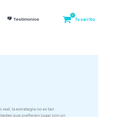
Testimonios
Tu carrito
eal, la estrategia no es tan
stedes que prefieren jugar con un