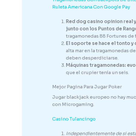
Ruleta Americana Con Google Pay
Red dog casino opinion real
junto con los Puntos de Rang
tragamonedas 88 Fortunes de f
El soporte se hace el tonto y
alta mar en la tragamonedas d
deben desperdiciarse.
Máquinas tragamonedas: evolu
que el crupier tenía un seis.
Mejor Pagina Para Jugar Poker
Jugar blackjack europeo no hay muc
con Microgaming.
Casino Tulancingo
Independientemente de si está 