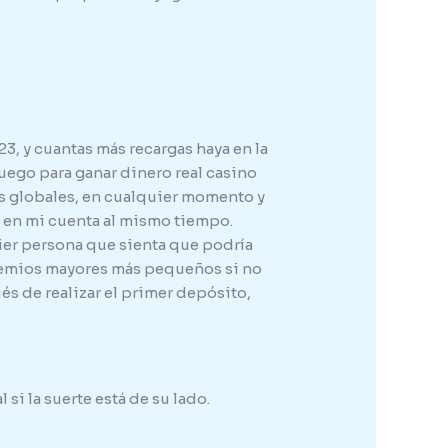
3, y cuantas más recargas haya en la
uego para ganar dinero real casino
es globales, en cualquier momento y
ba en mi cuenta al mismo tiempo.
er persona que sienta que podría
premios mayores más pequeños si no
s de realizar el primer depósito,
 si la suerte está de su lado.