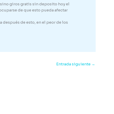
sino giros gratis sin deposito hoy el
eocuparse de que esto pueda afectar
 después de esto, en el peor de los
Entrada siguiente
→