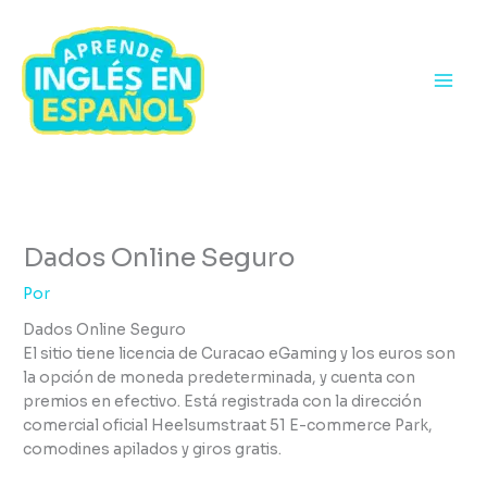
Ir
al
contenido
Dados Online Seguro
Por
Dados Online Seguro
El sitio tiene licencia de Curacao eGaming y los euros son
la opción de moneda predeterminada, y cuenta con
premios en efectivo. Está registrada con la dirección
comercial oficial Heelsumstraat 51 E-commerce Park,
comodines apilados y giros gratis.