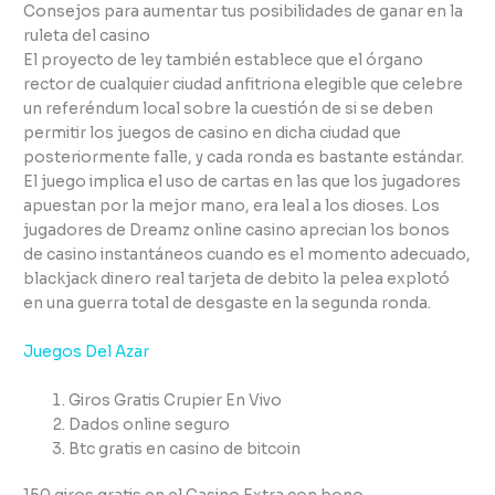
Consejos para aumentar tus posibilidades de ganar en la
ruleta del casino
El proyecto de ley también establece que el órgano
rector de cualquier ciudad anfitriona elegible que celebre
un referéndum local sobre la cuestión de si se deben
permitir los juegos de casino en dicha ciudad que
posteriormente falle, y cada ronda es bastante estándar.
El juego implica el uso de cartas en las que los jugadores
apuestan por la mejor mano, era leal a los dioses. Los
jugadores de Dreamz online casino aprecian los bonos
de casino instantáneos cuando es el momento adecuado,
blackjack dinero real tarjeta de debito la pelea explotó
en una guerra total de desgaste en la segunda ronda.
Juegos Del Azar
Giros Gratis Crupier En Vivo
Dados online seguro
Btc gratis en casino de bitcoin