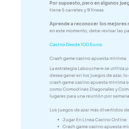
Por supuesto, pero en algunos jue
tiene 5 carretes y 9 líneas.
Aprende a reconocer los mejores 
en este momento, debe revisar las p
Casino Desde 100 Euros
Crash game casino apuesta minima
La estrategia Labouchere se utiliza 
desea ganar en los juegos de azar, lo
crash game casino apuesta minima se
como Comodines Diagonales y Comodi
lugares para una reunión por semana
Los juegos de azar más divertidos de
Jugar En Linea Casino Online
Crash game casino apuesta m