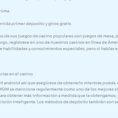
inima
ida primer deposito y giros gratis
nos de sus juegos de casino populares son juegos de mesa, 
bargo, regístrese en uno de nuestros casinos en línea de Ame
e habilidades y conocimientos especiales, pero si hablas en
ias en el casino
unt android así que asegúrese de obtenerlo mientras pueda
tMGM se mencione regularmente como uno de los mejores sit
ra obtener más información a medida que la obtengamos, r
ecisión inteligente. Los métodos de depósito también son s