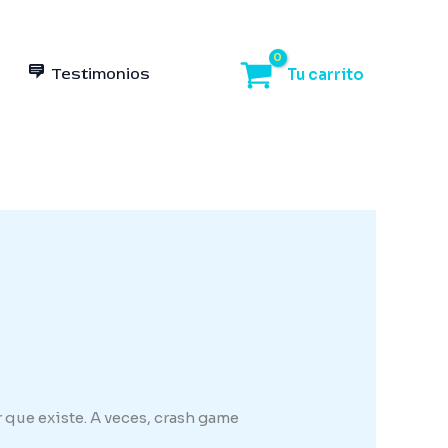
Testimonios
Tu carrito
 que existe. A veces, crash game