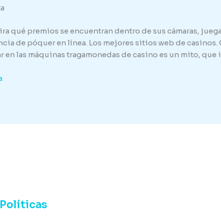
ta
ira qué premios se encuentran dentro de sus cámaras, juega
ncia de póquer en línea. Los mejores sitios web de casinos
ar en las máquinas tragamonedas de casino es un mito, que 
a
Políticas