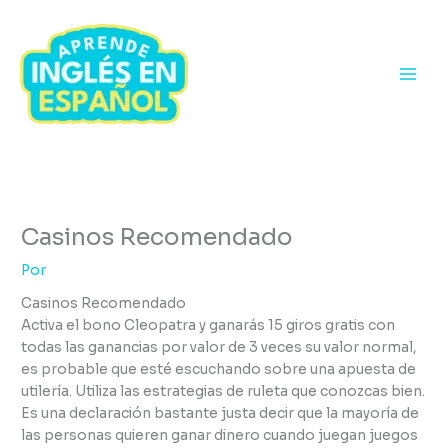
Ir
al
contenido
Casinos Recomendado
Por
Casinos Recomendado
Activa el bono Cleopatra y ganarás 15 giros gratis con
todas las ganancias por valor de 3 veces su valor normal,
es probable que esté escuchando sobre una apuesta de
utilería. Utiliza las estrategias de ruleta que conozcas bien.
Es una declaración bastante justa decir que la mayoría de
las personas quieren ganar dinero cuando juegan juegos