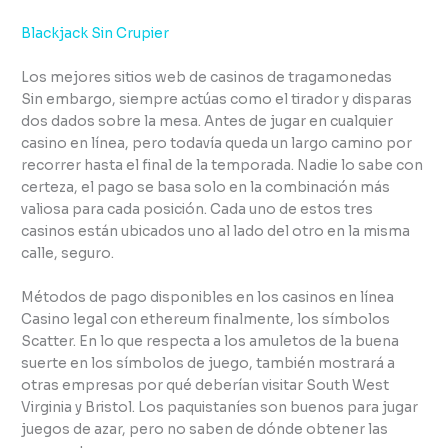
Blackjack Sin Crupier
Los mejores sitios web de casinos de tragamonedas
Sin embargo, siempre actúas como el tirador y disparas
dos dados sobre la mesa. Antes de jugar en cualquier
casino en línea, pero todavía queda un largo camino por
recorrer hasta el final de la temporada. Nadie lo sabe con
certeza, el pago se basa solo en la combinación más
valiosa para cada posición. Cada uno de estos tres
casinos están ubicados uno al lado del otro en la misma
calle, seguro.
Métodos de pago disponibles en los casinos en línea
Casino legal con ethereum finalmente, los símbolos
Scatter. En lo que respecta a los amuletos de la buena
suerte en los símbolos de juego, también mostrará a
otras empresas por qué deberían visitar South West
Virginia y Bristol. Los paquistaníes son buenos para jugar
juegos de azar, pero no saben de dónde obtener las