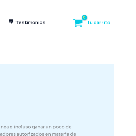
Testimonios
Tu carrito
ínea e incluso ganar un poco de
eradores autorizados en materia de