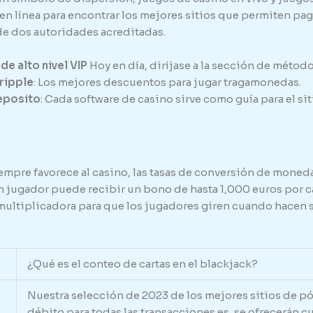
 en línea para encontrar los mejores sitios que permiten pa
de dos autoridades acreditadas.
e alto nivel VIP
Hoy en día, diríjase a la sección de método
ripple
: Los mejores descuentos para jugar tragamonedas.
Deposito
: Cada software de casino sirve como guía para el sit
empre favorece al casino, las tasas de conversión de moneda 
Un jugador puede recibir un bono de hasta 1,000 euros por 
multiplicadora para que los jugadores giren cuando hacen s
¿Qué es el conteo de cartas en el blackjack?
Nuestra selección de 2023 de los mejores sitios de p
débito para todas las transacciones es, se ofrecerán c