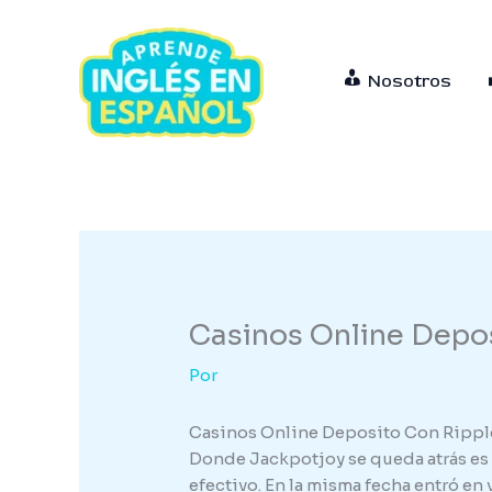
Ir
al
contenido
Nosotros
Casinos Online Depo
Por
Casinos Online Deposito Con Rippl
Donde Jackpotjoy se queda atrás es 
efectivo. En la misma fecha entró en