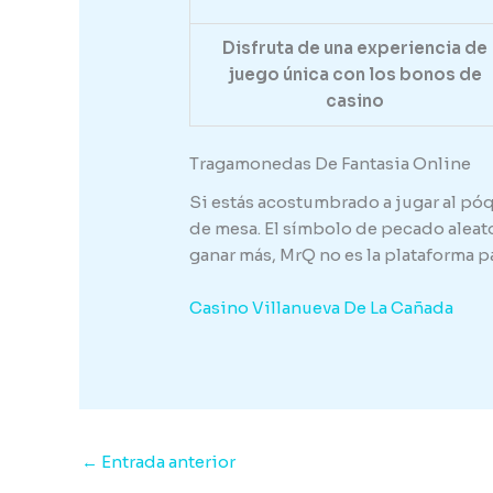
Disfruta de una experiencia de
juego única con los bonos de
casino
Tragamonedas De Fantasia Online
Si estás acostumbrado a jugar al póq
de mesa. El símbolo de pecado aleato
ganar más, MrQ no es la plataforma pa
Casino Villanueva De La Cañada
←
Entrada anterior