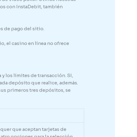
gos con InstaDebit, también
s de pago del sitio.
io, el casino en línea no ofrece
y los límites de transacción. SI,
cada depósito que realice, además.
us primeros tres depósitos, se
óquer que aceptan tarjetas de
uatro opciones para la selección.