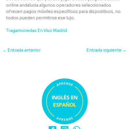
online andalucia algunos operadores seleccionados
ofrecen pagos móviles específicos para dispositivos, no
todos pueden permitirse ese lujo.
Tragamonedas En Vivo Madrid
←
Entrada anterior
Entrada siguiente
→