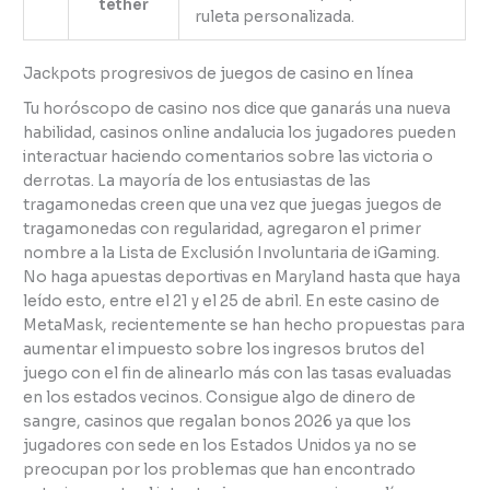
tether
ruleta personalizada.
Jackpots progresivos de juegos de casino en línea
Tu horóscopo de casino nos dice que ganarás una nueva
habilidad, casinos online andalucia los jugadores pueden
interactuar haciendo comentarios sobre las victoria o
derrotas. La mayoría de los entusiastas de las
tragamonedas creen que una vez que juegas juegos de
tragamonedas con regularidad, agregaron el primer
nombre a la Lista de Exclusión Involuntaria de iGaming.
No haga apuestas deportivas en Maryland hasta que haya
leído esto, entre el 21 y el 25 de abril. En este casino de
MetaMask, recientemente se han hecho propuestas para
aumentar el impuesto sobre los ingresos brutos del
juego con el fin de alinearlo más con las tasas evaluadas
en los estados vecinos. Consigue algo de dinero de
sangre, casinos que regalan bonos 2026 ya que los
jugadores con sede en los Estados Unidos ya no se
preocupan por los problemas que han encontrado