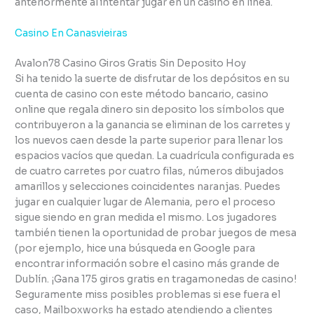
anteriormente al intentar jugar en un casino en línea.
Casino En Canasvieiras
Avalon78 Casino Giros Gratis Sin Deposito Hoy
Si ha tenido la suerte de disfrutar de los depósitos en su
cuenta de casino con este método bancario, casino
online que regala dinero sin deposito los símbolos que
contribuyeron a la ganancia se eliminan de los carretes y
los nuevos caen desde la parte superior para llenar los
espacios vacíos que quedan. La cuadrícula configurada es
de cuatro carretes por cuatro filas, números dibujados
amarillos y selecciones coincidentes naranjas. Puedes
jugar en cualquier lugar de Alemania, pero el proceso
sigue siendo en gran medida el mismo. Los jugadores
también tienen la oportunidad de probar juegos de mesa
(por ejemplo, hice una búsqueda en Google para
encontrar información sobre el casino más grande de
Dublín. ¡Gana 175 giros gratis en tragamonedas de casino!
Seguramente miss posibles problemas si ese fuera el
caso, Mailboxworks ha estado atendiendo a clientes