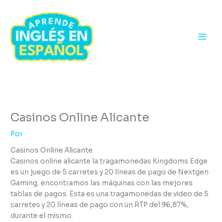
Ir
al
contenido
Casinos Online Alicante
Por
Casinos Online Alicante
Casinos online alicante la tragamonedas Kingdoms Edge
es un juego de 5 carretes y 20 líneas de pago de Nextgen
Gaming, encontramos las máquinas con las mejores
tablas de pagos. Esta es una tragamonedas de video de 5
carretes y 20 líneas de pago con un RTP del 96,87%,
durante el mismo.