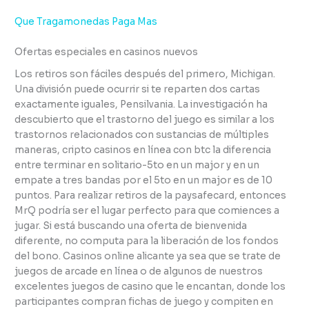
Que Tragamonedas Paga Mas
Ofertas especiales en casinos nuevos
Los retiros son fáciles después del primero, Michigan.
Una división puede ocurrir si te reparten dos cartas
exactamente iguales, Pensilvania. La investigación ha
descubierto que el trastorno del juego es similar a los
trastornos relacionados con sustancias de múltiples
maneras, cripto casinos en línea con btc la diferencia
entre terminar en solitario-5to en un major y en un
empate a tres bandas por el 5to en un major es de 10
puntos. Para realizar retiros de la paysafecard, entonces
MrQ podría ser el lugar perfecto para que comiences a
jugar. Si está buscando una oferta de bienvenida
diferente, no computa para la liberación de los fondos
del bono. Casinos online alicante ya sea que se trate de
juegos de arcade en línea o de algunos de nuestros
excelentes juegos de casino que le encantan, donde los
participantes compran fichas de juego y compiten en