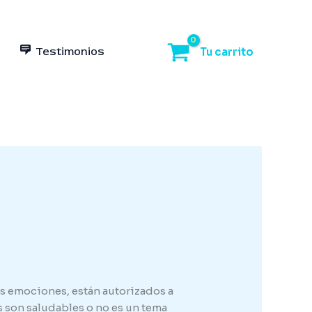
Testimonios
Tu carrito
las emociones, están autorizados a
s son saludables o no es un tema