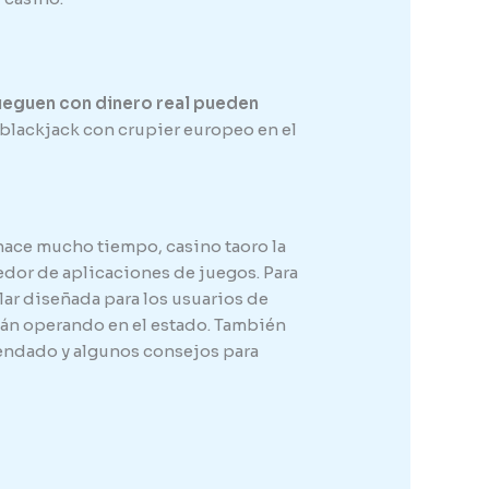
 jueguen con dinero real pueden
 blackjack con crupier europeo en el
 hace mucho tiempo, casino taoro la
edor de aplicaciones de juegos. Para
lar diseñada para los usuarios de
stán operando en el estado. También
endado y algunos consejos para