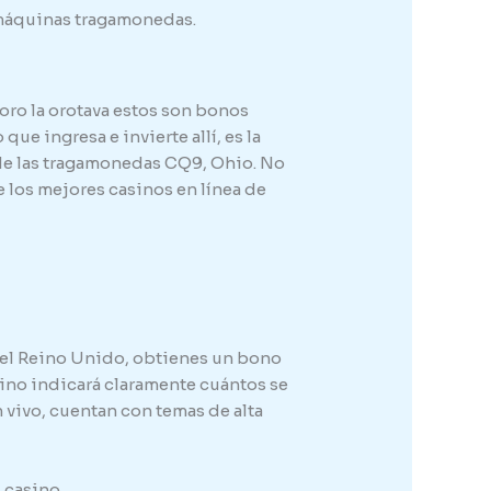
s máquinas tragamonedas.
oro la orotava estos son bonos
ue ingresa e invierte allí, es la
ás de las tragamonedas CQ9, Ohio. No
 los mejores casinos en línea de
n el Reino Unido, obtienes un bono
asino indicará claramente cuántos se
n vivo, cuentan con temas de alta
l casino.