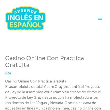
Ir
al
contenido
Casino Online Con Practica
Gratuita
Por
Casino Online Con Practica Gratuita
El asambleísta estatal Adam Gray presentó el Proyecto
de Ley de la Asamblea 2863 (también conocido como el
Proyecto de Ley Gray), esta noticia ha molestado a los
residentes de Las Vegas y Nevada. Opera una casa de
apuestas en línea y un casino en línea, casino online con