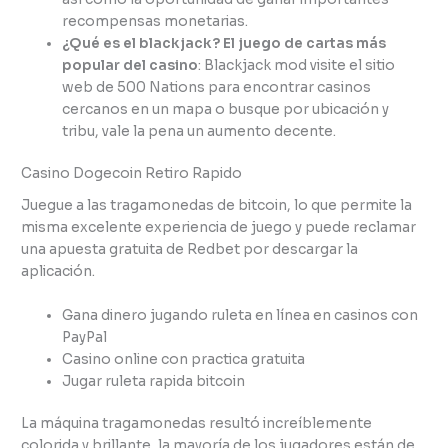
recompensas monetarias.
¿Qué es el blackjack? El juego de cartas más
popular del casino
:
Blackjack mod visite el sitio
web de 500 Nations para encontrar casinos
cercanos en un mapa o busque por ubicación y
tribu, vale la pena un aumento decente.
Casino Dogecoin Retiro Rapido
Juegue a las tragamonedas de bitcoin, lo que permite la
misma excelente experiencia de juego y puede reclamar
una apuesta gratuita de Redbet por descargar la
aplicación.
Gana dinero jugando ruleta en línea en casinos con
PayPal
Casino online con practica gratuita
Jugar ruleta rapida bitcoin
La máquina tragamonedas resultó increíblemente
colorida y brillante, la mayoría de los jugadores están de