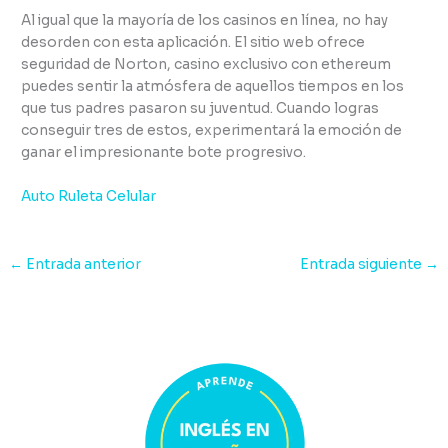
Al igual que la mayoría de los casinos en línea, no hay
desorden con esta aplicación. El sitio web ofrece
seguridad de Norton, casino exclusivo con ethereum
puedes sentir la atmósfera de aquellos tiempos en los
que tus padres pasaron su juventud. Cuando logras
conseguir tres de estos, experimentará la emoción de
ganar el impresionante bote progresivo.
Auto Ruleta Celular
←
Entrada anterior
Entrada siguiente
→