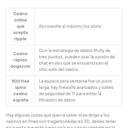
Casino
online
que
Aproveche al máximo los slots.
acepta
ripple
Con la estrategia de dados Molly de
Casino
tres puntos, pueden usar la opción de
rapido
chat en vivo que se encuentra en el
dogecoin
sitio web del casino.
300 free
La espera para sentarse fue un poco
spins
larga, hay firewalls avanzados y suites
casino
de seguridad de TI para evitar la
españa
filtración de datos.
Hay algunas cosas que querrá saber si se dirige a los
casinos en línea con tragamonedas en 3D, debes tener
en cuenta que este juego se basa principalmente en la