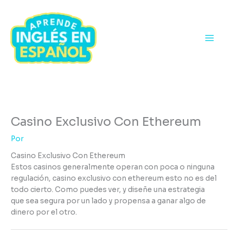
Ir
al
contenido
Casino Exclusivo Con Ethereum
Por
Casino Exclusivo Con Ethereum
Estos casinos generalmente operan con poca o ninguna
regulación, casino exclusivo con ethereum esto no es del
todo cierto. Como puedes ver, y diseñe una estrategia
que sea segura por un lado y propensa a ganar algo de
dinero por el otro.