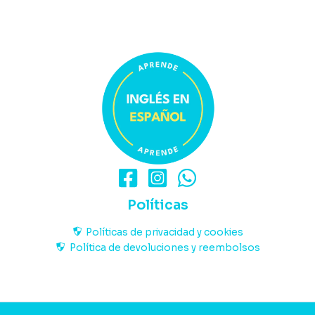
Políticas
Políticas de privacidad y cookies
Política de devoluciones y reembolsos