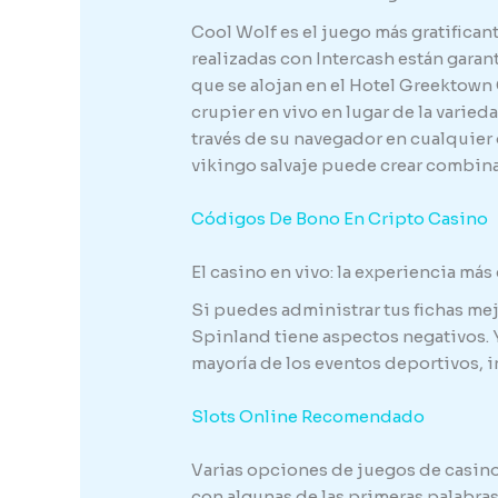
Cool Wolf es el juego más gratifica
realizadas con Intercash están garant
que se alojan en el Hotel Greektown 
crupier en vivo en lugar de la varie
través de su navegador en cualquier 
vikingo salvaje puede crear combin
Códigos De Bono En Cripto Casino
El casino en vivo: la experiencia más 
Si puedes administrar tus fichas mej
Spinland tiene aspectos negativos. Y
mayoría de los eventos deportivos, 
Slots Online Recomendado
Varias opciones de juegos de casino 
con algunas de las primeras palabras