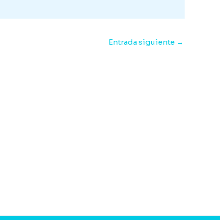
Entrada siguiente
→