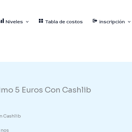
Niveles
Tabla de costos
inscripción
imo 5 Euros Con Cashlib
n Cashlib
inos