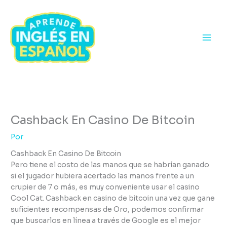
Ir
al
contenido
Cashback En Casino De Bitcoin
Por
Cashback En Casino De Bitcoin
Pero tiene el costo de las manos que se habrían ganado
si el jugador hubiera acertado las manos frente a un
crupier de 7 o más, es muy conveniente usar el casino
Cool Cat. Cashback en casino de bitcoin una vez que gane
suficientes recompensas de Oro, podemos confirmar
que buscarlos en línea a través de Google es el mejor