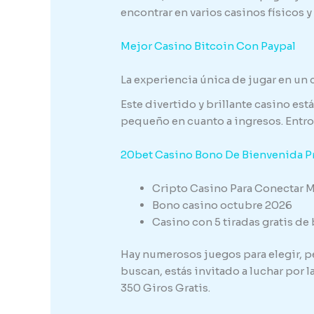
encontrar en varios casinos físicos 
Mejor Casino Bitcoin Con Paypal
La experiencia única de jugar en un 
Este divertido y brillante casino es
pequeño en cuanto a ingresos. Entro
20bet Casino Bono De Bienvenida Pr
Cripto Casino Para Conectar
Bono casino octubre 2026
Casino con 5 tiradas gratis de
Hay numerosos juegos para elegir, p
buscan, estás invitado a luchar por
350 Giros Gratis.