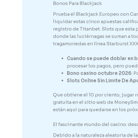
Bonos Para Blackjack
Prueba el Blackjack Europeo con Car
liquidar estas cinco apuestas calific
registro de Titanbet. Slots que esta 
donde las luciérnagas se suman a to
tragamonedas en línea Starburst XXX
Cuando se puede doblar en b
procesar los pagos, pero pued
Bono casino octubre 2026
: 
Slots Online Sin Limite De Ap
Que obtiene el 10 por ciento, jugar
gratuita en el sitio web de MoneySma
están aquí para quedarse en los pró
El fascinante mundo del casino: desc
Debido a la naturaleza aleatoria de 