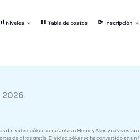
Niveles
Tabla de costos
inscripción
e 2026
s del video póker como Jotas o Mejor y Ases y caras están 
ertas de giros gratis. El video póker se ha convertido en 