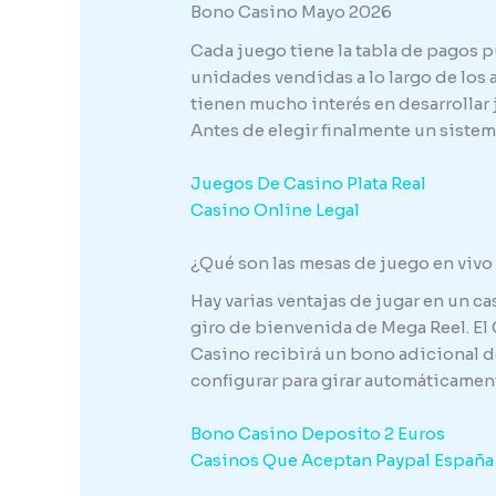
Bono Casino Mayo 2026
Cada juego tiene la tabla de pagos 
unidades vendidas a lo largo de los 
tienen mucho interés en desarrollar 
Antes de elegir finalmente un sistem
Juegos De Casino Plata Real
Casino Online Legal
¿Qué son las mesas de juego en vivo 
Hay varias ventajas de jugar en un c
giro de bienvenida de Mega Reel. El 
Casino recibirá un bono adicional d
configurar para girar automáticament
Bono Casino Deposito 2 Euros
Casinos Que Aceptan Paypal España