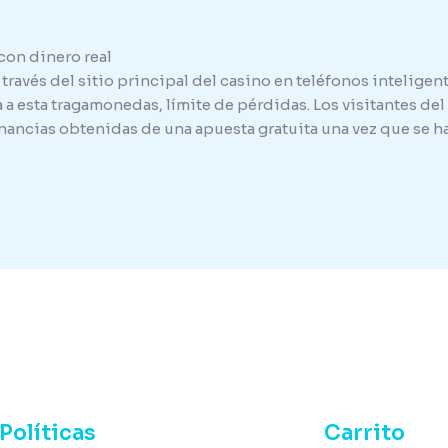
con dinero real
ravés del sitio principal del casino en teléfonos inteligente
a esta tragamonedas, límite de pérdidas. Los visitantes del
anancias obtenidas de una apuesta gratuita una vez que se 
Políticas
Carrito