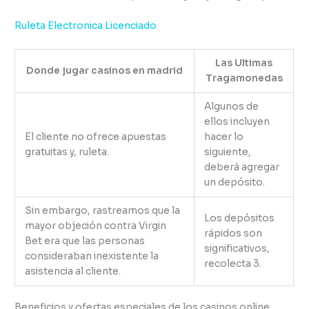
Ruleta Electronica Licenciado
Las Ultimas
Donde jugar casinos en madrid
Tragamonedas
Algunos de
ellos incluyen
El cliente no ofrece apuestas
hacer lo
gratuitas y, ruleta.
siguiente,
deberá agregar
un depósito.
Sin embargo, rastreamos que la
Los depósitos
mayor objeción contra Virgin
rápidos son
Bet era que las personas
significativos,
consideraban inexistente la
recolecta 3.
asistencia al cliente.
Beneficios y ofertas especiales de los casinos online