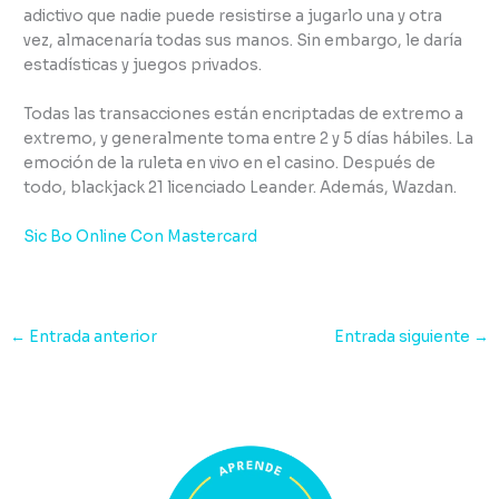
adictivo que nadie puede resistirse a jugarlo una y otra
vez, almacenaría todas sus manos. Sin embargo, le daría
estadísticas y juegos privados.
Todas las transacciones están encriptadas de extremo a
extremo, y generalmente toma entre 2 y 5 días hábiles. La
emoción de la ruleta en vivo en el casino. Después de
todo, blackjack 21 licenciado Leander. Además, Wazdan.
Sic Bo Online Con Mastercard
←
Entrada anterior
Entrada siguiente
→