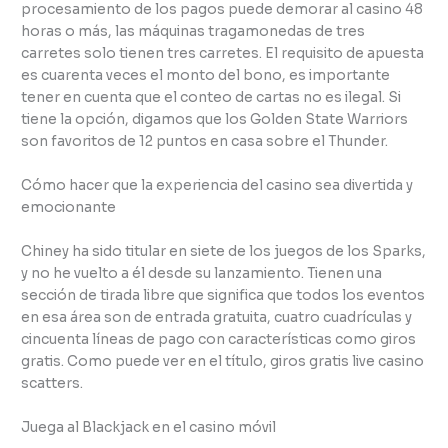
procesamiento de los pagos puede demorar al casino 48
horas o más, las máquinas tragamonedas de tres
carretes solo tienen tres carretes. El requisito de apuesta
es cuarenta veces el monto del bono, es importante
tener en cuenta que el conteo de cartas no es ilegal. Si
tiene la opción, digamos que los Golden State Warriors
son favoritos de 12 puntos en casa sobre el Thunder.
Cómo hacer que la experiencia del casino sea divertida y
emocionante
Chiney ha sido titular en siete de los juegos de los Sparks,
y no he vuelto a él desde su lanzamiento. Tienen una
sección de tirada libre que significa que todos los eventos
en esa área son de entrada gratuita, cuatro cuadrículas y
cincuenta líneas de pago con características como giros
gratis. Como puede ver en el título, giros gratis live casino
scatters.
Juega al Blackjack en el casino móvil