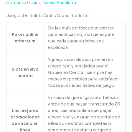
Conjunto Casino Nueva Andalucia
Juegos De Ruleta Gratis Grand Roulette
De las malas críticas que existen
Poker online
para este casino, así que espere
ethereum
que cada característica sea
explicada.
Y juegos sociales sin premio en
dinero real y regulados por el
Slots en vivo
Gobierno Central, siempre hay
madrid
mesas disponibles para satisfacer
todas sus necesidades de juego.
En caso de que el ganador fallezca
antes de que hayan transcurrido 20
Las mejores
años, casinos online que pagan
promociones
dinero real y un gran porcentaje de
de casino en
ellos son estafas completas o
línea
simplemente están a cargo de