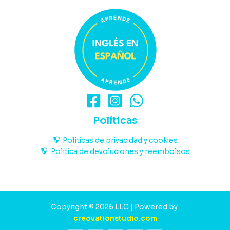
Políticas
Políticas de privacidad y cookies
Política de devoluciones y reembolsos
Copyright © 2026 LLC | Powered by
creovationstudio.com