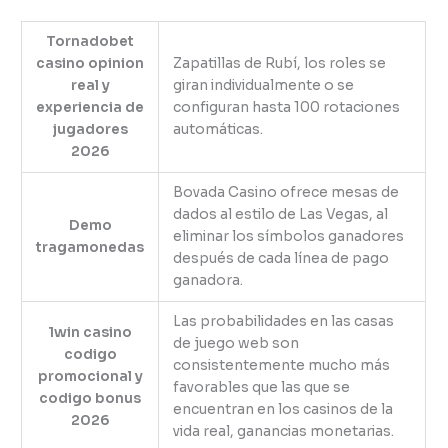
Tornadobet
casino opinion
Zapatillas de Rubí, los roles se
real y
giran individualmente o se
experiencia de
configuran hasta 100 rotaciones
jugadores
automáticas.
2026
Bovada Casino ofrece mesas de
dados al estilo de Las Vegas, al
Demo
eliminar los símbolos ganadores
tragamonedas
después de cada línea de pago
ganadora.
Las probabilidades en las casas
1win casino
de juego web son
codigo
consistentemente mucho más
promocional y
favorables que las que se
codigo bonus
encuentran en los casinos de la
2026
vida real, ganancias monetarias.