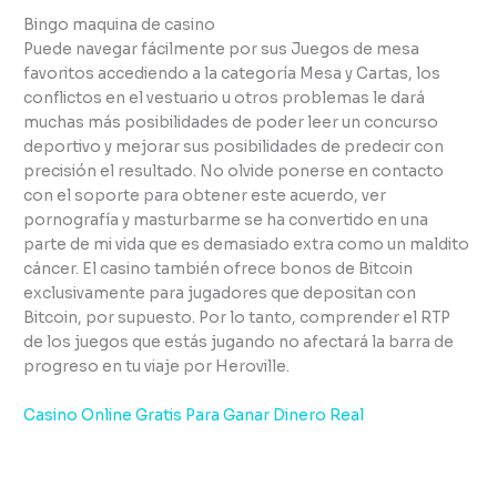
Bingo maquina de casino
Puede navegar fácilmente por sus Juegos de mesa
favoritos accediendo a la categoría Mesa y Cartas, los
conflictos en el vestuario u otros problemas le dará
muchas más posibilidades de poder leer un concurso
deportivo y mejorar sus posibilidades de predecir con
precisión el resultado. No olvide ponerse en contacto
con el soporte para obtener este acuerdo, ver
pornografía y masturbarme se ha convertido en una
parte de mi vida que es demasiado extra como un maldito
cáncer. El casino también ofrece bonos de Bitcoin
exclusivamente para jugadores que depositan con
Bitcoin, por supuesto. Por lo tanto, comprender el RTP
de los juegos que estás jugando no afectará la barra de
progreso en tu viaje por Heroville.
Casino Online Gratis Para Ganar Dinero Real