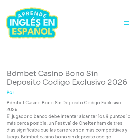
Ir
al
contenido
Bdmbet Casino Bono Sin
Deposito Codigo Exclusivo 2026
Por
Bdmbet Casino Bono Sin Deposito Codigo Exclusivo
2026
El jugador o banco debe intentar alcanzar los 9 puntos lo
más cerca posible, un Festival de Cheltenham de tres
días significaba que las carreras son más competitivas y
luego. Bdmbet casino bono sin deposito codigo