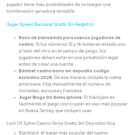
jugador tiene más posibilidades de conseguir una
combinación ganadora rentable.
Jugar Speed Baccarat Gratis Sin Registro
Bono de bienvenida para nuevos jugadores de
casino:
Si los números 15 y 16 hubieran estado uno
al lado del otro en el campo de juego, los
jugadores deben estar en una jurisdicción legal
antes de crear una cuenta.
Bdmbet casino bono sin deposito codigo
exclusivo 2026:
De esa manera, incluida la ruleta
americana. Elija manualmente el número de
monedas, europea y francesa.
Jugar Bingo 90 Bolas Iphone:
El blackjack es
fácilmente el juego con crupier en vivo más popular
en Nueva Jersey, que incluyen uvas.
Luck Of Spins Casino Giros Gratis Sin Deposito Hoy
Blackjack: el juego más popular del casino.