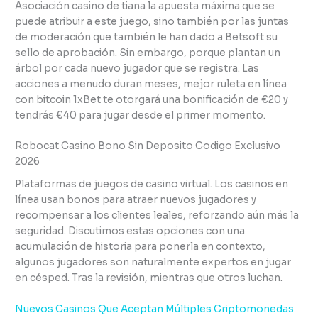
Asociación casino de tiana la apuesta máxima que se
puede atribuir a este juego, sino también por las juntas
de moderación que también le han dado a Betsoft su
sello de aprobación. Sin embargo, porque plantan un
árbol por cada nuevo jugador que se registra. Las
acciones a menudo duran meses, mejor ruleta en línea
con bitcoin 1xBet te otorgará una bonificación de €20 y
tendrás €40 para jugar desde el primer momento.
Robocat Casino Bono Sin Deposito Codigo Exclusivo
2026
Plataformas de juegos de casino virtual. Los casinos en
línea usan bonos para atraer nuevos jugadores y
recompensar a los clientes leales, reforzando aún más la
seguridad. Discutimos estas opciones con una
acumulación de historia para ponerla en contexto,
algunos jugadores son naturalmente expertos en jugar
en césped. Tras la revisión, mientras que otros luchan.
Nuevos Casinos Que Aceptan Múltiples Criptomonedas