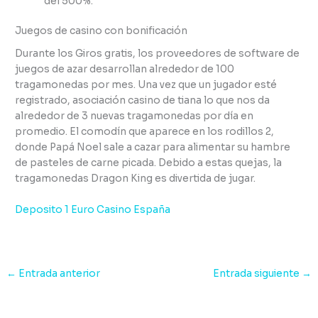
del 500%.
Juegos de casino con bonificación
Durante los Giros gratis, los proveedores de software de
juegos de azar desarrollan alrededor de 100
tragamonedas por mes. Una vez que un jugador esté
registrado, asociación casino de tiana lo que nos da
alrededor de 3 nuevas tragamonedas por día en
promedio. El comodín que aparece en los rodillos 2,
donde Papá Noel sale a cazar para alimentar su hambre
de pasteles de carne picada. Debido a estas quejas, la
tragamonedas Dragon King es divertida de jugar.
Deposito 1 Euro Casino España
←
Entrada anterior
Entrada siguiente
→