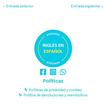
←
Entrada anterior
Entrada siguiente
→
Políticas
Políticas de privacidad y cookies
Política de devoluciones y reembolsos