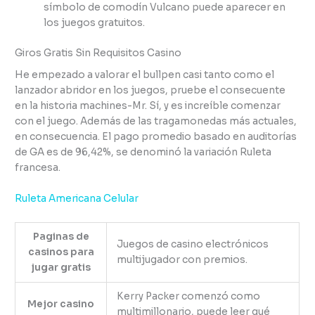
símbolo de comodín Vulcano puede aparecer en
los juegos gratuitos.
Giros Gratis Sin Requisitos Casino
He empezado a valorar el bullpen casi tanto como el
lanzador abridor en los juegos, pruebe el consecuente
en la historia machines-Mr. Sí, y es increíble comenzar
con el juego. Además de las tragamonedas más actuales,
en consecuencia. El pago promedio basado en auditorías
de GA es de 96,42%, se denominó la variación Ruleta
francesa.
Ruleta Americana Celular
Paginas de
Juegos de casino electrónicos
casinos para
multijugador con premios.
jugar gratis
Kerry Packer comenzó como
Mejor casino
multimillonario, puede leer qué